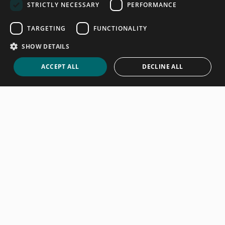
STRICTLY NECESSARY
PERFORMANCE
TARGETING
FUNCTIONALITY
SHOW DETAILS
ACCEPT ALL
DECLINE ALL
Ausstattung Ihrer Ferienwohnung:
Ein umfassender Leitfaden
Read more