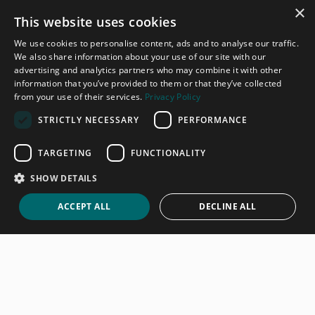
keyone
×
This website uses cookies
Wir sind Ihr Partner, damit Sie Ihre
We use cookies to personalise content, ads and to analyse our traffic.
Ferienimmobilie einfach, sicher und erfolgreich
We also share information about your use of our site with our
advertising and analytics partners who may combine it with other
touristisch vermieten können.
information that you’ve provided to them or that they’ve collected
from your use of their services.
Privacy Policy
Jetzt kontaktieren
Buchen
STRICTLY NECESSARY
PERFORMANCE
TARGETING
FUNCTIONALITY
SHOW DETAILS
ACCEPT ALL
DECLINE ALL