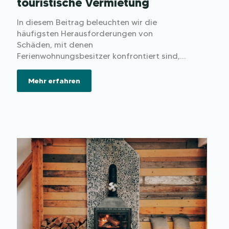
touristische Vermietung
In diesem Beitrag beleuchten wir die
häufigsten Herausforderungen von
Schäden, mit denen
Ferienwohnungsbesitzer konfrontiert sind,
und zeigen auf, wie Sie sich effektiv gegen
Schäden absichern und langwierige
Mehr erfahren
Auseinandersetzungen vermeiden können.
Entdecken Sie, wie eine Versicherung Ihnen
helfen kann, Ihre Ferienimmobilie optimal zu
schützen und den Vermietungsalltag
sorgloser zu gestalten.