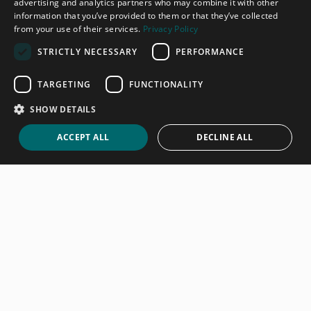
advertising and analytics partners who may combine it with other
information that you’ve provided to them or that they’ve collected
from your use of their services.
Privacy Policy
STRICTLY NECESSARY
PERFORMANCE
TARGETING
FUNCTIONALITY
SHOW DETAILS
ACCEPT ALL
DECLINE ALL
Ausstattung Ihrer Ferienwohnung:
Ein umfassender Leitfaden
Read more