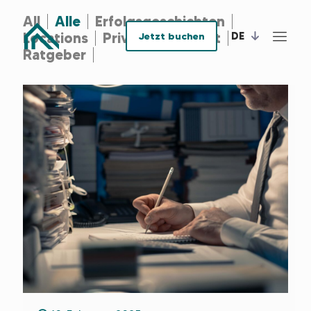
All
Alle
Erfolgsgeschichten
DE
Locations
Privat-Apartment
Jetzt buchen
Ratgeber