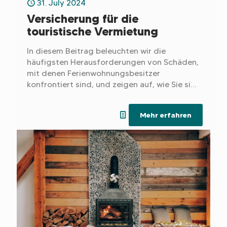
31. July 2024
Versicherung für die
touristische Vermietung
In diesem Beitrag beleuchten wir die
häufigsten Herausforderungen von Schäden,
mit denen Ferienwohnungsbesitzer
konfrontiert sind, und zeigen auf, wie Sie sich
effektiv gegen Schäden absichern und
langwierige Auseinandersetzungen
Mehr erfahren
vermeiden können. Entdecken Sie, wie eine
Versicherung Ihnen helfen kann, Ihre
Ferienimmobilie optimal zu schützen und den
Vermietungsalltag sorgloser zu gestalten.