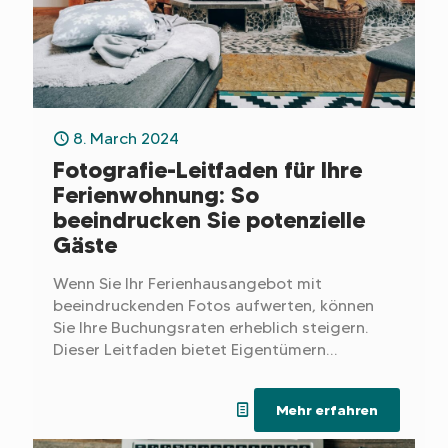
8. March 2024
Fotografie-Leitfaden für Ihre
Ferienwohnung: So
beeindrucken Sie potenzielle
Gäste
Wenn Sie Ihr Ferienhausangebot mit
beeindruckenden Fotos aufwerten, können
Sie Ihre Buchungsraten erheblich steigern.
Dieser Leitfaden bietet Eigentümern
praktische Tipps zur Reinigung, Inszenierung,
Nutzung des natürlichen Lichts und Auswahl
Mehr erfahren
der richtigen Ausrüstung, um fesselnde
Bilder zu produzieren, die eine überzeugende