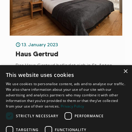
13. January 2023
Haus Gertrud
Das Haus Gertrud befindet sich in St. Anton,
×
im beliebten und sonnigen Ortsteil Gastig.
This website uses cookies
Ein wunderschönes und stilvoll
We use cookies to personalise content, ads and to analyse our traffic.
eingerichtetes Ferienhaus, welches 3 Chalet-
We also share information about your use of our site with our
Apartments sowie 1 Doppelzimmer umfasst
advertising and analytics partners who may combine it with other
und zu einer wohltuenden Auszeit einlädt.
Read more
information that you’ve provided to them or that they’ve collected
from your use of their services.
Privacy Policy
STRICTLY NECESSARY
PERFORMANCE
TARGETING
FUNCTIONALITY