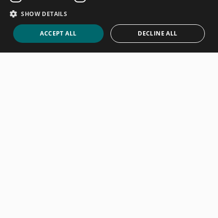
SHOW DETAILS
ACCEPT ALL
DECLINE ALL
11. January 2023
Italien
Begeben Sie sich mit uns auf eine Reise durch
Italien. Frische Seeluft, gutes Essen und
herzliches italienisches Flair wartet auf euch
in den kleinen Ortschaften rund um den
Gardasee. Dies ist nicht nur der ideale Ort
zum Entspannen, sondern auch ein Paradies
Read more
für sportlich Aktive.