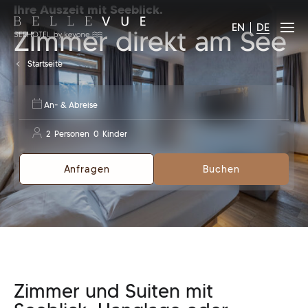
Ihre Auszeit mit Seeblick.
EN
DE
Zimmer direkt am See
Startseite
An- & Abreise
2
Personen
0
Kinder
Anfragen
Buchen
2
18 Jahre und älter
0
0 bis 17
Zimmer und Suiten mit