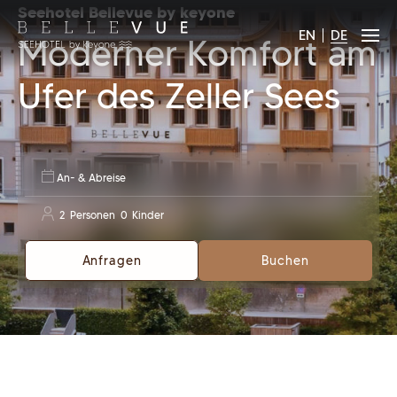
Seehotel Bellevue by keyone
EN
DE
Moderner Komfort am
Ufer des Zeller Sees
An- & Abreise
2
Personen
0
Kinder
Anfragen
Buchen
2
18 Jahre und älter
0
0 bis 17