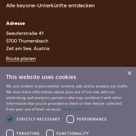
Alle keyone-Unterkünfte entdecken
Adresse
Seeuferstraße 41
5700 Thumersbach
Zell am See, Austria
Route planen
×
Kontakt
This website uses cookies
T:
+43 720 229090
We use cookies to personalise content, ads and to analyse our traffic.
We also share information about your use of our site with our
E:
booking@keyone.at
advertising and analytics partners who may combine it with other
information that you’ve provided to them or that they’ve collected
from your use of their services.
Privacy Policy
STRICTLY NECESSARY
PERFORMANCE
© 2026 –
TARGETING
FUNCTIONALITY
Impressum